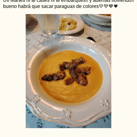
Uff Martes ni te cases ni te embarques!! y además lloviendo!!
bueno habrá que sacar paraguas de colores💛💚💙💗