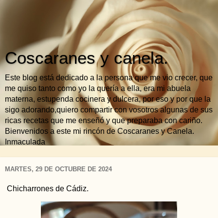
Coscaranes y canela.
Este blog está dedicado a la persona que me vio crecer, que
me quiso tanto como yo la quería a ella, era mi abuela
materna, estupenda cocinera y dulcera, por eso y por que la
sigo adorando,quiero compartir con vosotros algunas de sus
ricas recetas que me enseñó y que preparaba con cariño.
Bienvenidos a este mi rincón de Coscaranes y Canela.
Inmaculada
MARTES, 29 DE OCTUBRE DE 2024
Chicharrones de Cádiz.